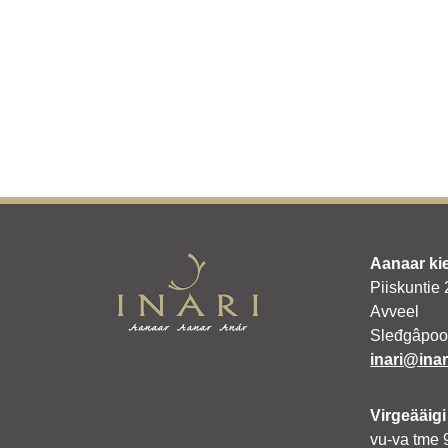
Aanaar ki
Piiskuntie
Avveel
Sleđgâpoo
inari@inari
Virgeääigi
vu-va tme 