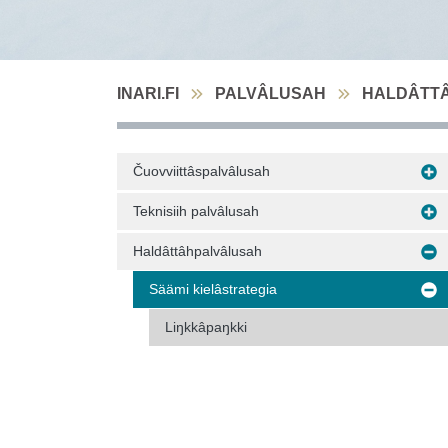
INARI.FI
PALVÂLUSAH
HALDÂTT
Čuovviittâspalvâlusah
Teknisiih palvâlusah
Haldâttâhpalvâlusah
Säämi kielâstrategia
Liŋkkâpaŋkki