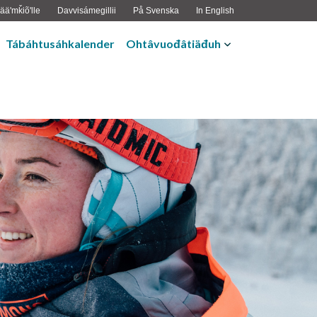
ääʹmǩiõʹlle
Davvisámegillii
På Svenska
In English
Tábáhtusáhkalender
Ohtâvuođâtiäđuh