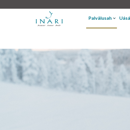
Palvâlusah
Uásá