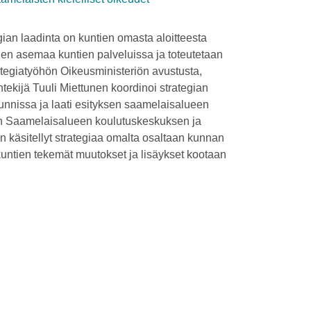
ian laadinta on kuntien omasta aloitteesta
elen asemaa kuntien palveluissa ja toteutetaan
rategiatyöhön Oikeusministeriön avustusta,
ntekijä Tuuli Miettunen koordinoi strategian
unnissa ja laati esityksen saamelaisalueen
tiin Saamelaisalueen koulutuskeskuksen ja
 käsitellyt strategiaa omalta osaltaan kunnan
 kuntien tekemät muutokset ja lisäykset kootaan