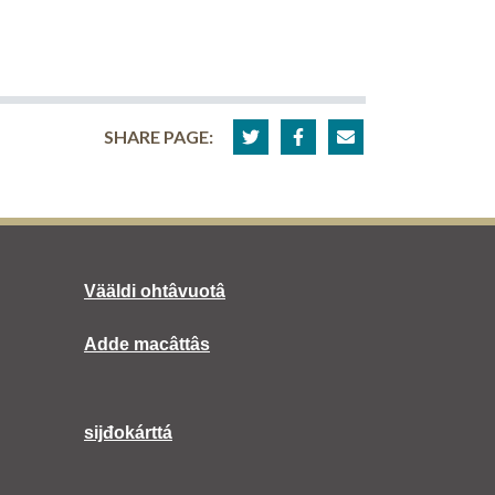
SHARE PAGE:
Vääldi ohtâvuotâ
Adde macâttâs
sijđokárttá