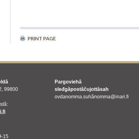
PRINT PAGE
eldâ
Pargoviehâ
 2, 99800
sleđgâpostâčujottâsah
ovdanomma.suhânomma@inari.fi
stâ:
.fi
9-15