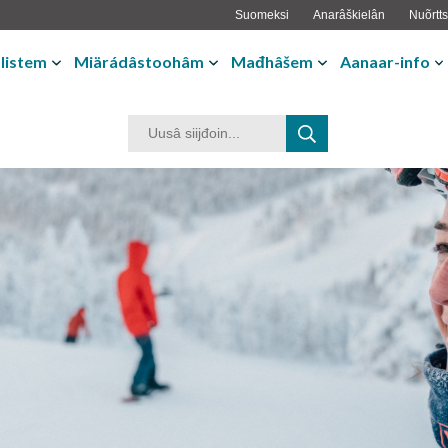
Suomeksi
Anarâškielân
Nuõrtts
listem
Miärádâstoohâm
Mađhâšem
Aanaar-info