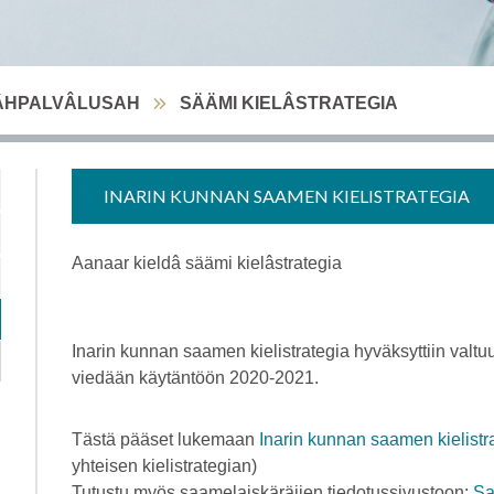
ÂHPALVÂLUSAH
SÄÄMI KIELÂSTRATEGIA
INARIN KUNNAN SAAMEN KIELISTRATEGIA
Aanaar kieldâ säämi kielâstrategia
Inarin kunnan saamen kielistrategia hyväksyttiin valt
viedään käytäntöön 2020-2021.
Tästä pääset lukemaan
Inarin kunnan saamen kielistr
yhteisen kielistrategian)
Tutustu myös saamelaiskäräjien tiedotussivustoon:
Sa