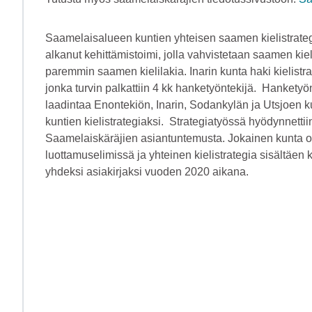
Saamelaisalueen kuntien yhteisen saamen kielistrateg
alkanut kehittämistoimi, jolla vahvistetaan saamen ki
paremmin saamen kielilakia. Inarin kunta haki kielist
jonka turvin palkattiin 4 kk hanketyöntekijä. Hanketyö
laadintaa Enontekiön, Inarin, Sodankylän ja Utsjoen k
kuntien kielistrategiaksi. Strategiatyössä hyödynnet
Saamelaiskäräjien asiantuntemusta. Jokainen kunta on
luottamuselimissä ja yhteinen kielistrategia sisältäen
yhdeksi asiakirjaksi vuoden 2020 aikana.