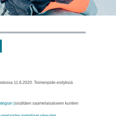
uustossa 11.6.2020. Toimenpide-esityksiä
ategian (
sisältäen saamelaisalueen kuntien
amelaisten kielelliset oikeudet