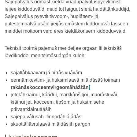
Sajepalvâlus oomâst kieldâ vuáđupalvâluspyevtitmist
leijee kiddoduvâid, maid tot laiguut sierâ haldâttâhkuddijd.
Sajepalvâlus pyevtit tivvoom-, huolâttem- já
putestempalvâlusâid jieijâs omâstem kiddoduvâi lasseen
meiddei mottoom verd eres kieldâkonsern kiddoduvváid.
Teknisii tooimâ pajemuš merideijee orgaan lii teknisâš
lävdikodde, mon toimâsuárgán kuleh:
sajattâhkaavam já pirrâs vuávám
eennâmkevttim- já huksimlaavâ miäldásâš toimâm
rakânâskocceemvirgeomâhâžžân
[
jotolâhkiäinui, kááđui, markkânšiljoi, muorâstuvâi,
kiäinui jet. kocceem, tipšom já huksim sehe
priivaatkiäinuääših
sajepalvâlusah -finnodâhlájádâs
skuottâfiävrulaavâ miäldásiih pargoh
Huksimkocceem