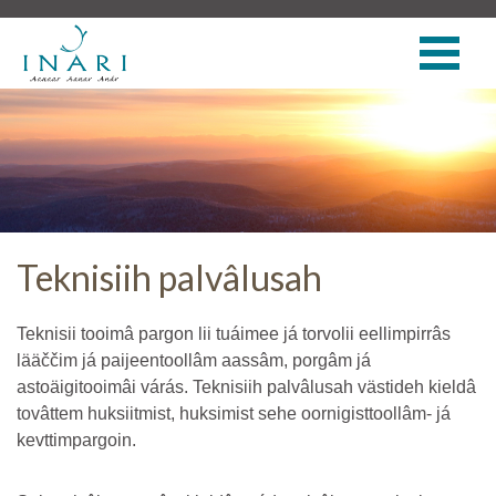
Teknisiih palvâlusah
Teknisii tooimâ pargon lii tuáimee já torvolii eellimpirrâs
lääččim já paijeentoollâm aassâm, porgâm já
astoäigitooimâi várás. Teknisiih palvâlusah västideh kieldâ
tovâttem huksiitmist, huksimist sehe oornigisttoollâm- já
kevttimpargoin.