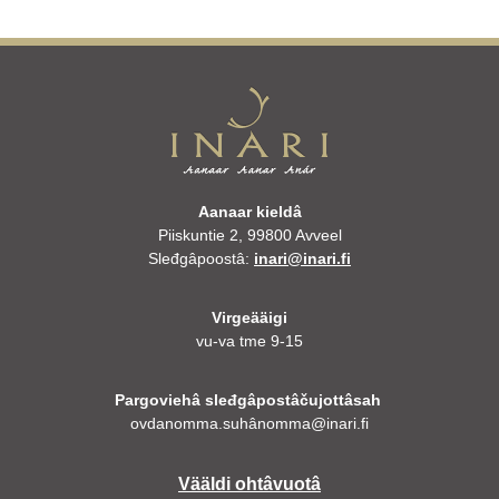
Aanaar kieldâ
Piiskuntie 2, 99800 Avveel
Sleđgâpoostâ:
inari@inari.fi
Virgeääigi
vu-va tme 9-15
Pargoviehâ sleđgâpostâčujottâsah
ovdanomma.suhânomma@inari.fi
Vääldi ohtâvuotâ