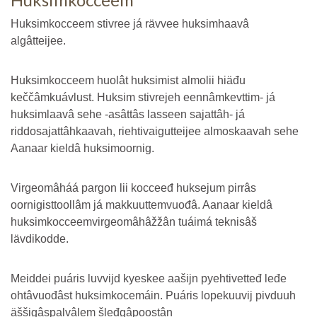
Huksimkocceem stivree já rävvee huksimhaavâ
algâtteijee.
Huksimkocceem huolât huksimist almolii hiäđu
keččâmkuávlust. Huksim stivrejeh eennâmkevttim- já
huksimlaavâ sehe -asâttâs lasseen sajattâh- já
riddosajattâhkaavah, riehtivaigutteijee almoskaavah sehe
Aanaar kieldâ huksimoornig.
Virgeomâháá pargon lii kocceeđ huksejum pirrâs
oornigisttoollâm já makkuuttemvuođâ. Aanaar kieldâ
huksimkocceemvirgeomâhâžžân tuáimá teknisâš
lävdikodde.
Meiddei puáris luvvijd kyeskee aašijn pyehtivetteđ leđe
ohtâvuođâst huksimkocemáin. Puáris lopekuuvij pivduuh
äššigâspalvâlem šleđgâpoostân