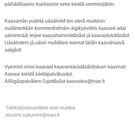
páihálâšaavis Inarilaisiist sehe kieldâ viermisiijđoin.
Kaavamân puáhtá uásálistiđ ton sierâ muddoin
ovdâmerkkân kommentistmáin äigikyevdilis kaavaid adai
uáinimnáál leijee kaavahammiittâsâid já kaavaiävtuttâsâid.
Uásálistem já uáivil muštâlem kannat tállân kaavahaavâ
aalgâst!
Vyeimist orroo kaavaid kaavamiärádâsâidiskuin kaavnah
Aanaar kieldâ kárttápalvâlusâst.
Äššigâspalvâlem čujottâsâst kaavoitus@inari.fi
Sähköpostiosoitteet ovat muotoa
etunimi.sukunimi@inari.fi