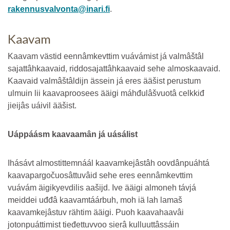
rakennusvalvonta@inari.fi
.
Kaavam
Kaavam västid eennâmkevttim vuávámist já valmâštâl
sajattâhkaavaid, riddosajattâhkaavaid sehe almoskaavaid.
Kaavaid valmâštâldijn ässein já eres ääšist perustum
ulmuin lii kaavaproosees ääigi máhđulâšvuotâ celkkiđ
jieijâs uáivil ääšist.
Uáppáásm kaavaamân já uásálist
Ihásávt almostittemnáál kaavamkejâstâh oovdânpuáhtá
kaavapargočuosâttuvâid sehe eres eennâmkevttim
vuávám äigikyevdilis aašijd. Ive ääigi almoneh távjá
meiddei uđđâ kaavamtáárbuh, moh iä lah lamaš
kaavamkejâstuv rähtim ääigi. Puoh kaavahaavâi
jotonpuáttimist tieđettuvvoo sierâ kulluuttâssáin