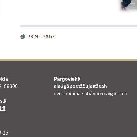
PRINT PAGE
eldâ
Pargoviehâ
 2, 99800
sleđgâpostâčujottâsah
ovdanomma.suhânomma@inari.fi
stâ:
.fi
9-15