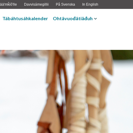
ääʹmǩiõʹlle
Davvisámegillii
På Svenska
In English
Tábáhtusáhkalender
Ohtâvuođâtiäđuh