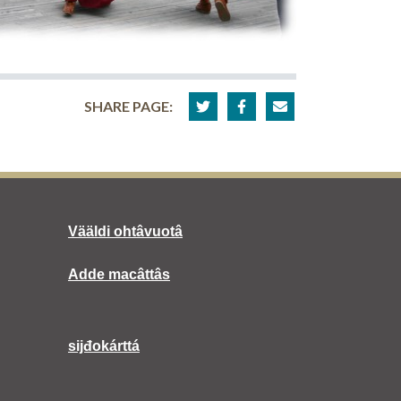
SHARE PAGE:
Vääldi ohtâvuotâ
Adde macâttâs
sijđokárttá