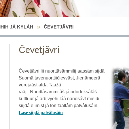
HIH JÁ KYLÁH
ČEVETJÄVRI
Čevetjävri
Čevetjävri lii nuorttâsämmilij aassâm sijdâ
Suomâ tavenuorttiičievvâst, Jieŋâmeerâ
verejáást alda Taažâ
rääji. Nuorttâsämmilâš já ortodoksâlâš
kulttuur já ärbivyehi láá nanosávt mieldi
siijdâ elimist já ton faallâm palvâlusâin.
Lase siijdâ palvâlusâin