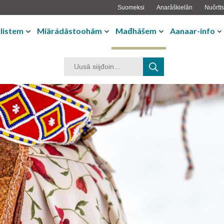
Suomeksi
Anarâškielân
Nuõrtts
listem
Miärádâstoohâm
Mađhâšem
Aanaar-info