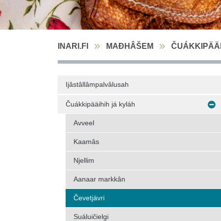
INARI.FI
MAĐHÂŠEM
ČUÁKKIPÄÄI
Ijâstâllâmpalvâlusah
Čuákkipääihih já kyláh
Avveel
Kaamâs
Njellim
Aanaar markkân
Čevetjävri
Suáluičielgi