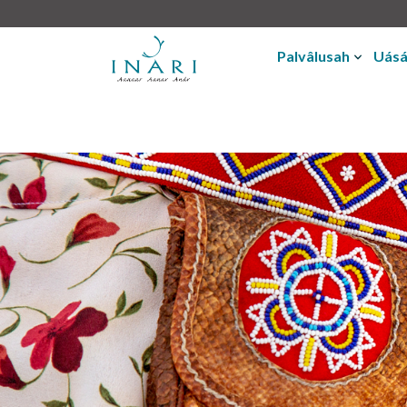
Palvâlusah
Uásá