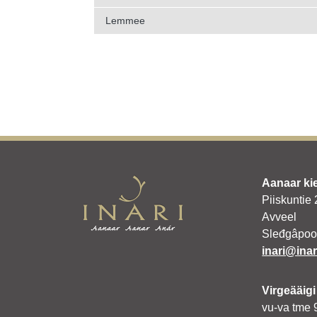
Lemmee
Aanaar ki
Piiskuntie
Avveel
Sleđgâpoo
inari@inari
Virgeääigi
vu-va tme 