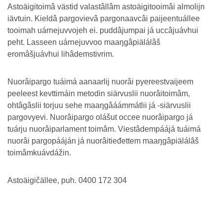
Astoäigitoimâ västid valastâllâm astoäigitooimâi almolijn
iävtuin. Kieldâ pargovievâ pargonaavcâi paijeentuállee
tooimah uárnejuvvojeh ei. puddâjumpai já uccâjuávhui
peht. Lasseen uárnejuvvoo maaŋgâpiälálâš
eromâšjuávhui lihâdemstivrim.
Nuorâipargo tuáimá aanaarlij nuorâi pyereestvaijeem
peeleest kevttimáin metodin siärvuslii nuorâitoimâm,
ohtâgâslii torjuu sehe maaŋgâáámmátlii já -siärvuslii
pargovyevi. Nuorâipargo olášut occee nuorâipargo já
tuárju nuorâiparlament toimâm. Viestâdempáájá tuáimá
nuorâi pargopááján já nuorâitieđettem maaŋgâpiälálâš
toimâmkuávdážin.
Astoäigičällee, puh. 0400 172 304