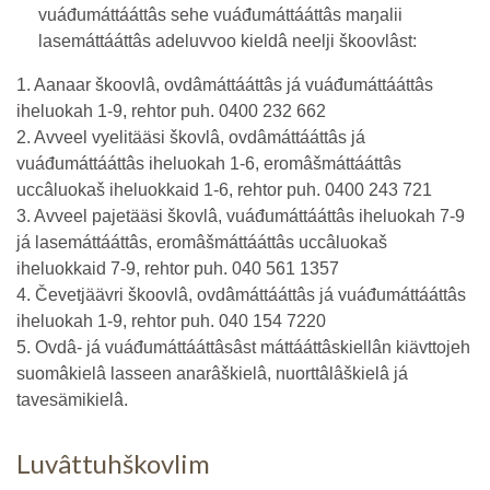
vuáđumáttááttâs sehe vuáđumáttááttâs maŋalii
lasemáttááttâs adeluvvoo kieldâ neelji škoovlâst:
1. Aanaar škoovlâ, ovdâmáttááttâs já vuáđumáttááttâs
iheluokah 1-9, rehtor puh. 0400 232 662
2. Avveel vyelitääsi škovlâ, ovdâmáttááttâs já
vuáđumáttááttâs iheluokah 1-6, eromâšmáttááttâs
uccâluokaš iheluokkaid 1-6, rehtor puh. 0400 243 721
3. Avveel pajetääsi škovlâ, vuáđumáttááttâs iheluokah 7-9
já lasemáttááttâs, eromâšmáttááttâs uccâluokaš
iheluokkaid 7-9, rehtor puh. 040 561 1357
4. Čevetjäävri škoovlâ, ovdâmáttááttâs já vuáđumáttááttâs
iheluokah 1-9, rehtor puh. 040 154 7220
5. Ovdâ- já vuáđumáttááttâsâst máttááttâskiellân kiävttojeh
suomâkielâ lasseen anarâškielâ, nuorttâlâškielâ já
tavesämikielâ.
Luvâttuhškovlim