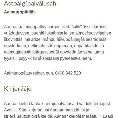
Astoäigipalvâlusah
Aalmugopâttâh
Aanaar aalmugopâttuv pargon lii olášuttiđ ässei tárboid
vuáđuduvvee, puohâi juksâmist leijee almosčuovviitteijee
škovliittâs, mii addel máhđulâšvuođâ jieijâs jiešráđálâš
oovdedmân, eellimahasâš oppâmân, oppâmtááiđui já
aalmugjeessânkiärgusvuođâi oovdedmân sehe tuárju
fyysisii, psyykkisii já sosiaallii pyereestvaijeem.
Aalmugopâttuv rehtor, puh. 0400 342 520
Kirjerááju
Aanaar kieldâ fáálá kirjerájupalvâlusâid váldukirjeráájust
Avelist, Sämikirjeráájust Aanaar markkânist já
kirjerájuautost pirrâ kieldâ. Aanaar kieldâkirjerááju lii Laapi