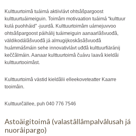
Kulttuurtoimâ tuáimá aktiivlávt ohtsâšpargoost
kulttuurtuáimeiguin. Toimâm motivaation tuáimá “kulttuur
kulá puohháid” -juurdâ. Kulttuurtoimâm uárnejuvvoo
ohtsâšpargoost páihálij tuáimeiguin aanaarlâšvuođâ,
väldikodálâšvuođâ já almugijkoskâsâšvuođâ
huámmášmáin sehe innovativlávt uđđâ kulttuurfiäránij
keččâlmáin. Aanaar kulttuurtoimâ čuávu laavâ kieldâi
kulttuurtooimâst.
Kulttuurtoimâ västid kieldâlii elleekoveteatter Kaarre
tooimâin.
Kulttuurčällee, puh 040 776 7546
Astoäigitoimâ (valastâllâmpalvâlusah já
nuorâipargo)