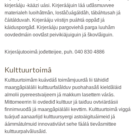
kirjerááju -kääzi uási. Kirjeráájuin láá uđâsmuvvee
materialeh luoihâtmân, lostâčuágáldâh, tábáhtusah já
čáitálduvah. Kirjerááju viistijn puáhtá oppâđ já
káidusporgâđ. Kirjerááju pargoviehâ parga luuhâm
oovdedmáin oovtâst peivikiäjuiguin já škovlâiguin.
Kirjerájutooimâ jođetteijee, puh. 040 830 4886
Kulttuurtoimâ
Kulttuurtoimâm kuávdáš toimâmjuurdâ lii tähidiđ
maaŋgâpiälálii kulttuurfalâlduv puohahasâš kieldâláid
almolii pyereestvaijeem já makkum lasettem várás.
Mittomeerrin lii ovdediđ kulttuur já taiđuu ovtviärdásii
finnimvuođâ já maaŋgâpiälálii kevttim. Kulttuurtoimâ viggá
tuárjuđ aanaarlijd kulttuursyergi astoäigituáimeid já
áámmátulmuid innovativlávt sehe fáálá tievâsmittee
kulttuurpalvâlusâid.