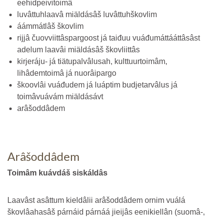
eehidpeivitoimâ
luvâttuhlaavâ miäldásâš luvâttuhškovlim
áámmátlâš škovlim
rijjâ čuovviittâspargoost já taiđuu vuáđumáttááttâsâst
adelum laavâi miäldásâš škovliittâs
kirjeráju- já tiätupalvâlusah, kulttuurtoimâm,
lihâdemtoimâ já nuorâipargo
škoovlâi vuáđudem já luáptim budjetarvâlus já
toimâvuávám miäldásávt
arâšoddâdem
Arâšoddâdem
Toimâm kuávdáš siskáldâs
Laavâst asâttum kieldâlii arâšoddâdem ornim vuálá
škovlâahasâš párnáid párnáá jieijâs eenikiellân (suomâ-,