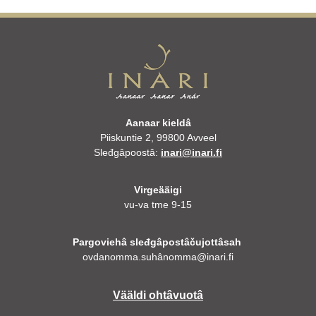
Aanaar kieldâ
Piiskuntie 2, 99800 Avveel
Sleđgâpoostâ:
inari@inari.fi
Virgeääigi
vu-va tme 9-15
Pargoviehâ sleđgâpostâčujottâsah
ovdanomma.suhânomma@inari.fi
Vääldi ohtâvuotâ