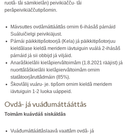
ruotâ- tâi sämikielân) peivikiäčču- tâi
perâpeivikiäččutipšomin.
Mávsuttes ovdâmáttááttâs ornim 6-ihásâš párnáid
Suáluičielgi peivikiäjust.
Párnái päikkitipšotoorjâ (Kela) já päikkitipšotorjuu
kieldâlase kieldâ meridem iävtuiguin vuálá 2-ihásâš
párnáid já sii obbijd já viljáid.
Anarâškielâlii kielâpiervâltoimâm (1.8.2021 rääjist) já
nuorttâlâškielâlii kielâpiervâltoimâm ornim
statâtoorjâruttâdmáin (85%).
Škovlâlij vuáru- je. tipšom ornim kieldâ meridem
iävtuiguin 1-2 luoka uáppeid.
Ovdâ- já vuáđumáttááttâs
Toimâm kuávdáš siskáldâs
Vuáđumáttááttâslaavâ vaattâm ovdâ- já