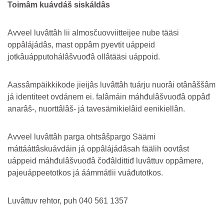
Toimâm kuávdáš siskáldâs
Avveel luvâttâh lii almosčuovviitteijee nube tääsi
oppâlájádâs, mast oppâm pyevtit uáppeid
jotkâuápputohálâšvuođâ ollâtääsi uáppoid.
Aassâmpäikkikode jieijâs luvâttâh tuárju nuorâi otânâššâm
já identiteet ovdánem ei. falâmáin máhđulâšvuođâ oppâđ
anarâš-, nuorttâlâš- já tavesämikielâid eenikiellân.
Avveel luvâttâh parga ohtsâšpargo Säämi
máttááttâskuávdáin já oppâlájádâsah fäälih oovtâst
uáppeid máhđulâšvuođâ čođâldittiđ luvâttuv oppâmere,
pajeuáppeetotkos já áámmátlii vuáđutotkos.
Luvâttuv rehtor, puh 040 561 1357