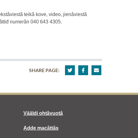
stâviestâ teikâ kove, video, jienâviestâ
gâttiđ numerân 040 643 4305.
SHARE PAGE:
Vääldi ohtâvuotâ
Adde macâttâs