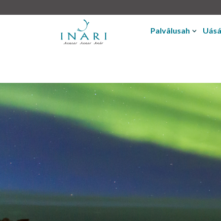
Palvâlusah
Uásá