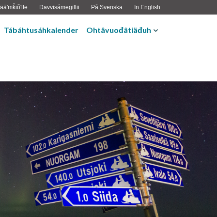
ääʹmǩiõʹlle
Davvisámegillii
På Svenska
In English
Tábáhtusáhkalender
Ohtâvuođâtiäđuh