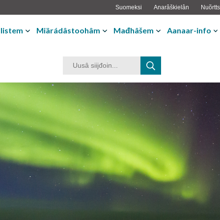
Suomeksi
Anarâškielân
Nuõrtts
listem
Miärádâstoohâm
Mađhâšem
Aanaar-info