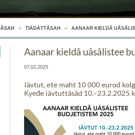
TÂSAH
TIÄDÁTTÂSAH
AANAAR KIELDÂ UÂSÂLIS
Aanaar kieldâ uâsâlistee 
07.02.2025
Iävtut, ete maht 10 000 eurod kolgâ
Kyeđe iävtuttâsâd 10.–23.2.2025 ko