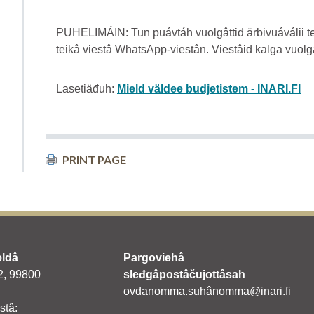
PUHELIMÁIN: Tun puávtáh vuolgâttiđ ärbivuáválii tek
teikâ viestâ WhatsApp-viestân. Viestâid kalga vuol
Lasetiäđuh:
Mield väldee budjetistem - INARI.FI
PRINT PAGE
eldâ
Pargoviehâ
 2, 99800
sleđgâpostâčujottâsah
ovdanomma.suhânomma@inari.fi
stâ: