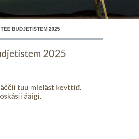
TEE BUDJETISTEM 2025
budjetistem 2025
ččii tuu mielâst kevttiđ.
skâsii ääigi.