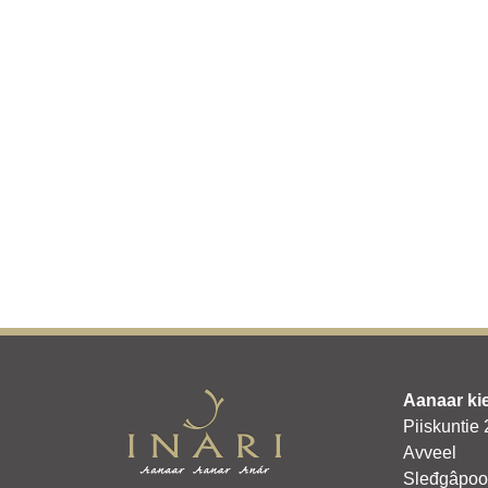
Aanaar ki
Piiskuntie
Avveel
Sleđgâpoo