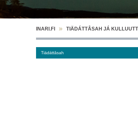
INARI.FI
TIÄDÁTTÂSAH JÁ KULLUUT
Tiädáttâsah