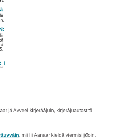
já Avveel kirjeráájuin, kirjerájuautost tâi
ttuvváin
, mii lii Aanaar kieldâ viermisiijđoin.