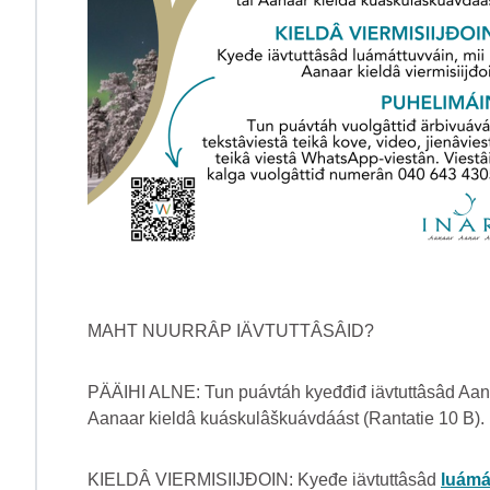
MAHT NUURRÂP IÄVTUTTÂSÂID?
PÄÄIHI ALNE: Tun puávtáh kyeđđiđ iävtuttâsâd Aanaar 
Aanaar kieldâ kuáskulâškuávdáást (Rantatie 10 B).
KIELDÂ VIERMISIIJĐOIN: Kyeđe iävtuttâsâd
luámá