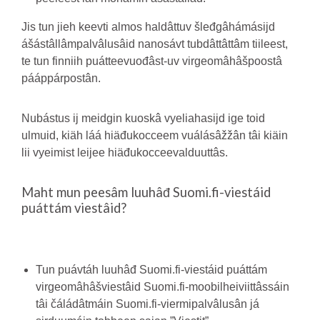
Jis tun jieh keevti almos haldâttuv šleđgâhámásijd
ášástâllâmpalvâlusâid nanosávt tubdâttâttâm tiileest,
te tun finniih puátteevuođâst-uv virgeomâhâšpoostâ
pááppárpostân.
Nubástus ij meidgin kuoskâ vyeliahasijd ige toid
ulmuid, kiäh láá hiäđukocceem vuálásâžžân tâi kiäin
lii vyeimist leijee hiäđukocceevalduuttâs.
Maht mun peesâm luuhâđ Suomi.fi-viestáid
puáttám viestâid?
Tun puávtáh luuhâđ Suomi.fi-viestáid puáttám
virgeomâhâšviestâid Suomi.fi-moobilheiviittâssáin
tâi čáládâtmáin Suomi.fi-viermipalvâlusân já