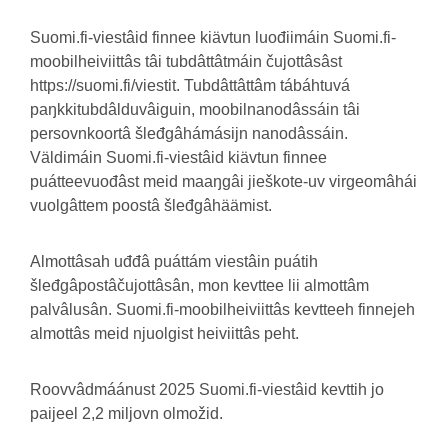
Suomi.fi-viestâid finnee kiävtun luođiimáin Suomi.fi-
moobilheiviittâs tâi tubdâttâtmáin čujottâsâst
https://suomi.fi/viestit. Tubdâttâttâm tábáhtuvá
paŋkkitubdâlduvâiguin, moobilnanodâssáin tâi
persovnkoortâ šleđgâhámásijn nanodâssáin.
Väldimáin Suomi.fi-viestâid kiävtun finnee
puátteevuođâst meid maaŋgâi jieškote-uv virgeomâhái
vuolgâttem poostâ šleđgâhäämist.
Almottâsah uđđâ puáttám viestâin puátih
šleđgâpostâčujottâsân, mon kevttee lii almottâm
palvâlusân. Suomi.fi-moobilheiviittâs kevtteeh finnejeh
almottâs meid njuolgist heiviittâs peht.
Roovvâdmáánust 2025 Suomi.fi-viestâid kevttih jo
paijeel 2,2 miljovn olmožid.