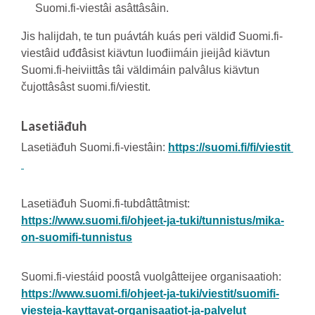
Suomi.fi-viestâi asâttâsâin.
Jis halijdah, te tun puávtáh kuás peri väldiđ Suomi.fi-
viestâid uđđâsist kiävtun luođiimáin jieijâd kiävtun
Suomi.fi-heiviittâs tâi väldimáin palvâlus kiävtun
čujottâsâst suomi.fi/viestit.
Lasetiäđuh
Lasetiäđuh Suomi.fi-viestâin:
https://suomi.fi/fi/viestit
Lasetiäđuh Suomi.fi-tubdâttâtmist:
https://www.suomi.fi/ohjeet-ja-tuki/tunnistus/mika-
on-suomifi-tunnistus
Suomi.fi-viestáid poostâ vuolgâtteijee organisaatioh:
https://www.suomi.fi/ohjeet-ja-tuki/viestit/suomifi-
viesteja-kayttavat-organisaatiot-ja-palvelut