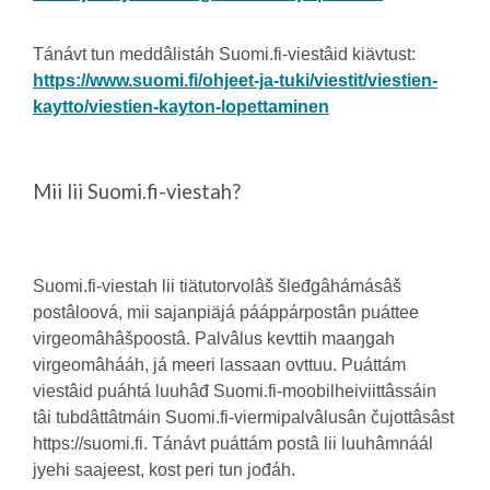
Tánávt tun meddâlistáh Suomi.fi-viestâid kiävtust:
https://www.suomi.fi/ohjeet-ja-tuki/viestit/viestien-
kaytto/viestien-kayton-lopettaminen
Mii lii Suomi.fi-viestah?
Suomi.fi-viestah lii tiätutorvolâš šleđgâhámásâš
postâloová, mii sajanpiäjá pááppárpostân puáttee
virgeomâhâšpoostâ. Palvâlus kevttih maaŋgah
virgeomâhááh, já meeri lassaan ovttuu. Puáttám
viestâid puáhtá luuhâđ Suomi.fi-moobilheiviittâssáin
tâi tubdâttâtmáin Suomi.fi-viermipalvâlusân čujottâsâst
https://suomi.fi. Tánávt puáttám postâ lii luuhâmnáál
jyehi saajeest, kost peri tun jođáh.