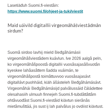
Lasetiäđuh Suomi.fi-viestâin:
https://www.suomi.fi/ohjeet-ja-tuki/viestit
Maid uáivild digitallii virgeomâhâšviestâdmân
sirdum?
Suomâ sirdoo lavhij mield šleđgâhámásii
virgeomâhâšviestâdem kuávlun. Ive 2026 aalgâ peln,
ko virgeomâhâšpoostâ digitallii vuosâsajasâšvuotân
kyeskee lahâasâttem šadda vuáimán, te
virgeomâhâšpostâ toimâttuvvoo vuosâsajasávt
digitallávt puohháid, kiäh ášásteleh šleđgâhámásávt.
Virgeomâhái šleđgâhámásijd palvâlussáid čáládettee
olesahasiih ulmuuh finnejeh Suomi.fi-tubdâttâttâm
ohtâvuođâst Suomi.fi-viestâid kiävtun sierânâs
mietâmušttáá, jis sust ij lah palvâlus jo ovdiist kiävtust.