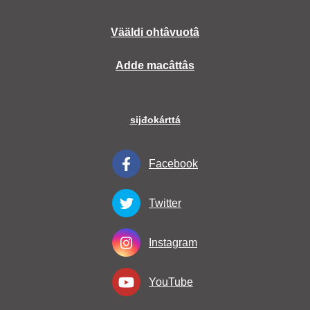
Vääldi ohtâvuotâ
Adde macâttâs
sijđokárttá
Facebook
Twitter
Instagram
YouTube