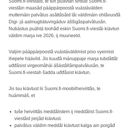
Suomi.fi-viestáid, te tun puávtáh sirduđ Suomi.fi-
viestâin maasâd pááppárpoostâ vuástávälden
muttemáin palvâlus asâttâsâid tâi väldimáin ohtâvuođâ
Digi- já aalmugtiätuvirgáduv äššigâspalvâlusân.
Nubástus puáhtá toohâđ eskin Suomi.fi-viestâi kiävtun
väldim maŋa ive 2026, ij muuneeld.
Valjim pááppárpoostâ vuástáväldimist piso vyeimist
ihepele häävild. Jis kuuđâ mánuppaje maŋa tubdâttât
uđđâsist virgeomâhái ášástâllâmpalvâlusân, te
Suomi.fi-viestah šadda uđđâsist kiävtun.
Jis tuu kiävtust lii Suomi.fi-moobilheiviittâs, te
huámmáš, et
tuše heiviittâs meddâlistem ij meddâlist Suomi.fi-
viestâid jieijâd kiävtust.
palvâlus väldim meddâl kiävtust kalga ain porgâđ