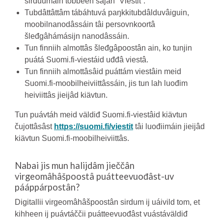
sirduumáin tobbeen sajan ”Viestit”.
Tubdâttâttâm tábáhtuvá paŋkkitubdâlduvâiguin,
moobilnanodâssáin tâi persovnkoortâ
šleđgâhámásijn nanodâssáin.
Tun finniih almottâs šleđgâpoostân ain, ko tunjin
puátá Suomi.fi-viestáid uđđâ viestâ.
Tun finniih almottâsâid puáttám viestâin meid
Suomi.fi-moobilheiviittâssáin, jis tun lah luođim
heiviittâs jieijâd kiävtun.
Tun puávtáh meid väldiđ Suomi.fi-viestâid kiävtun
čujottâsâst
https://suomi.fi/viestit
tâi luođiimáin jieijâd
kiävtun Suomi.fi-moobilheiviittâs.
Nabai jis mun halijdâm jieččân
virgeomâhâšpoostâ puátteevuođâst-uv
pááppárpostân?
Digitallii virgeomâhâšpoostân sirdum ij uáivild tom, et
kihheen ij puávtáččii puátteevuođâst vuástáväldiđ