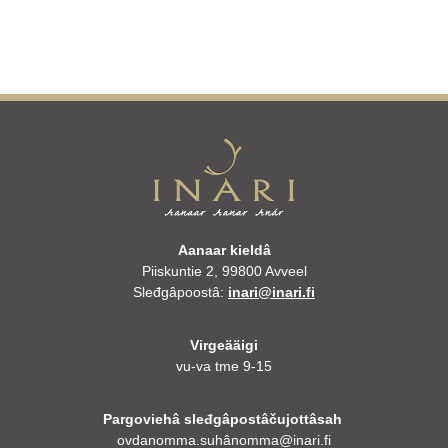
Aanaar kieldâ
Piiskuntie 2, 99800 Avveel
Sleđgâpoostâ:
inari@inari.fi
Virgeääigi
vu-va tme 9-15
Pargoviehâ sleđgâpostâčujottâsah
ovdanomma.suhânomma@inari.fi