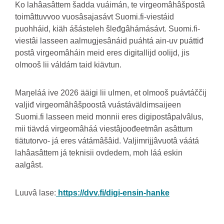
Ko lahâasâttem šadda vuáimán, te virgeomâhâšpostâ
toimâttuvvoo vuosâsajasávt Suomi.fi-viestáid
puohháid, kiäh ášásteleh šleđgâhámásávt. Suomi.fi-
viestâi lasseen aalmugjesânáid puáhtá ain-uv puáttiđ
postâ virgeomâháin meid eres digitallijd oolijd, jis
olmooš lii váldám taid kiävtun.
Maŋeláá ive 2026 ääigi lii ulmen, et olmooš puávtáččij
valjiđ virgeomâhâšpoostâ vuástáväldimsaijeen
Suomi.fi lasseen meid monnii eres digipostâpalvâlus,
mii tiävdá virgeomâháá viestâjoođeetmân asâttum
tiätutorvo- já eres vátámâšâid. Valjimrijjâvuotâ váátá
lahâasâttem já teknisii ovdedem, moh láá eskin
aalgâst.
Luuvâ lase:
https://dvv.fi/digi-ensin-hanke