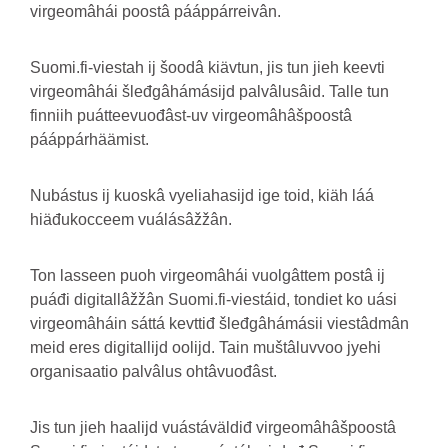
virgeomâhái poostâ pááppárreivân.
Suomi.fi-viestah ij šoodâ kiävtun, jis tun jieh keevti
virgeomâhái šleđgâhámásijd palvâlusâid. Talle tun
finniih puátteevuođâst-uv virgeomâhâšpoostâ
pááppárhäämist.
Nubástus ij kuoskâ vyeliahasijd ige toid, kiäh láá
hiäđukocceem vuálásâžžân.
Ton lasseen puoh virgeomâhái vuolgâttem postâ ij
puáđi digitallâžžân Suomi.fi-viestáid, tondiet ko uási
virgeomâháin sáttá kevttiđ šleđgâhámásii viestâdmân
meid eres digitallijd oolijd. Tain muštâluvvoo jyehi
organisaatio palvâlus ohtâvuođâst.
Jis tun jieh haalijd vuástáväldiđ virgeomâhâšpoostâ