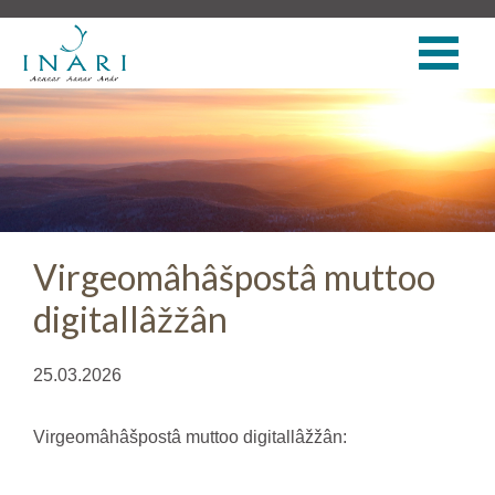
Virgeomâhâšpostâ muttoo
digitallâžžân
25.03.2026
Virgeomâhâšpostâ muttoo digitallâžžân: