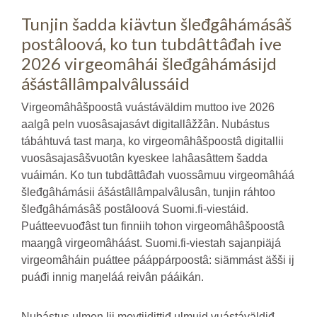
Tunjin šadda kiävtun šleđgâhámásâš
postâloová, ko tun tubdâttâđah ive
2026 virgeomâhái šleđgâhámásijd
ášástâllâmpalvâlussáid
Virgeomâhâšpoostâ vuástáväldim muttoo ive 2026
aalgâ peln vuosâsajasávt digitallâžžân. Nubástus
tábáhtuvá tast maŋa, ko virgeomâhâšpoostâ digitallii
vuosâsajasâšvuotân kyeskee lahâasâttem šadda
vuáimán. Ko tun tubdâttâđah vuossâmuu virgeomâháá
šleđgâhámásii ášástâllâmpalvâlusân, tunjin ráhtoo
šleđgâhámásâš postâloová Suomi.fi-viestáid.
Puátteevuođâst tun finniih tohon virgeomâhâšpoostâ
maaŋgâ virgeomâháást. Suomi.fi-viestah sajanpiäjá
virgeomâháin puáttee pááppárpoostâ: siämmást äšši ij
puáđi innig maŋeláá reivân pááikán.
Nubástus ulmen lii movtijdittiđ ulmuid vuástáväldiđ