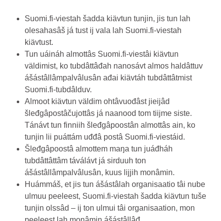
Suomi.fi-viestah šadda kiävtun tunjin, jis tun lah
olesahasâš já tust ij vala lah Suomi.fi-viestah
kiävtust.
Tun uáináh almottâs Suomi.fi-viestâi kiävtun
väldimist, ko tubdâttâđah nanosávt almos haldâttuv
ášástâllâmpalvâlusân ađai kiävtáh tubdâttâtmist
Suomi.fi-tubdâlduv.
Almoot kiävtun väldim ohtâvuođâst jieijâd
šleđgâpostâčujottâs já naanood tom tiijme siste.
Tánávt tun finniih šleđgâpoostân almottâs ain, ko
tunjin lii puáttám uđđâ postâ Suomi.fi-viestáid.
Šleđgâpoostâ almottem maŋa tun juáđháh
tubdâttâttâm táválávt já sirduuh ton
ášástâllâmpalvâlusân, kuus lijjih monâmin.
Huámmáš, et jis tun ášástâlah organisaatio tâi nube
ulmuu peeleest, Suomi.fi-viestah šadda kiävtun tuše
tunjin olssâd – ij ton ulmui tâi organisaation, mon
peeleest lah monâmin ášástâllâđ.