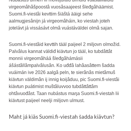
virgeomâhâšpoostâ vuosâsaajeest šleđgâhäämist.
Suomi.fi-viestâi kevttim šiäštá ääigi sehe
aalmugjesânijn já virgeomâháin, ko viestah joteh
jotelávt já vissásávt olmâ vuástáväldei olmâ sajan.
Suomi.fi-viestâid kevttih tääl paijeel 2 miljovn olmožid.
Palvâlus kannat väldiđ kiävtun jo tääl, ko tubdâttât
monnii virgeomâháá šleđgâhámásii
ášástâllâmpalvâlusân. Ko uđđâ lahâasâttem šadda
vuáimán ive 2026 aalgâ peln, te sierânâs mietâmuš
kiävtun väldimân ij innig koijâduu, pic Suomi.fi-viestâi
kiävtun puátimist muštâluvvoo tubdâttâttâm
ohtâvuođâst. Taan nubástus maŋa Suomi.fi-viestah lii
kiävtust paijeel neelji miljovn ulmust.
Maht já kiäs Suomi.fi-viestah šadda kiävtun?