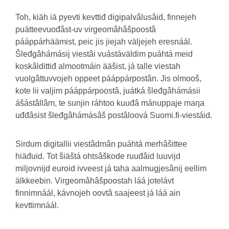
Toh, kiäh iä pyevti kevttiđ digipalvâlusâid, finnejeh
puátteevuođâst-uv virgeomâhâšpoostâ
pááppárhäämist, peic jis jiejah väljejeh eresnáál.
Šleđgâhámásij viestâi vuástáväldim puáhtá meid
koskâldittiđ almootmáin ääšist, já talle viestah
vuolgâttuvvojeh oppeet pááppárpostân. Jis olmooš,
kote lii valjim pááppárpoostâ, juátká šleđgâhámásii
ášástâllâm, te sunjin ráhtoo kuuđâ mánuppaje maŋa
uđđâsist šleđgâhámásâš postâloová Suomi.fi-viestáid.
Sirdum digitallii viestâdmân puáhtá merhâšittee
hiäđuid. Tot šiäštá ohtsâškode ruuđâid luuvijd
miljovnijd euroid ivveest já taha aalmugjesânij eellim
älkkeebin. Virgeomâhâšpoostah láá jotelávt
finnimnáál, kávnojeh oovtâ saajeest já láá ain
kevttimnáál.