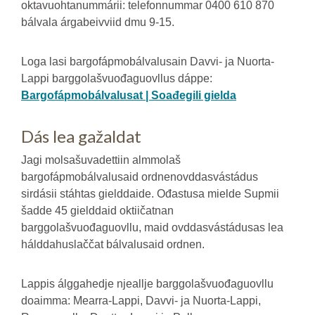
oktavuohtanummárii: telefonnummar 0400 610 870
bálvala árgabeivviid dmu 9-15.
Loga lasi bargofápmobálvalusain Davvi- ja Nuorta-
Lappi barggolašvuođaguovllus dáppe:
Bargofápmobálvalusat | Soađegili gielda
Dás lea gažaldat
Jagi molsašuvadettiin almmolaš
bargofápmobálvalusaid ordnenovddasvástádus
sirdásii stáhtas gielddaide. Ođastusa mielde Supmii
šadde 45 gielddaid oktiičatnan
barggolašvuođaguovllu, maid ovddasvástádusas lea
hálddahuslaččat bálvalusaid ordnen.
Lappis álggahedje njeallje barggolašvuođaguovllu
doaimma: Mearra-Lappi, Davvi- ja Nuorta-Lappi,