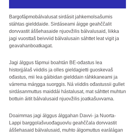
Bargofápmobálvalusat sirdásit jahkemolsašumis
stáhtas gielddaide. Sirdáseami áigge geahččalit
dorvvastit áššehasaide njuovžilis bálvalusaid, liikka
jagi vuosttaš beivviid bálvalusain sáhttet leat vigit ja
geavahanboatkagat.
Jagi álggus fápmui boahtán BE-ođastus lea
historjjálaš viiddis ja olles gieldagietti guoskevaš
ođastus, mii lea gáibidan gielddain ráhkkaneami ja
várrema máŋgga suorggis. Ná viiddis ođastussii gullet
sirdásanmuttus maiddái hástalusat, mat sáhttet muhtun
bottuin áitit bálvalusaid njuovžilis joatkašuvvama.
Doaimmas jagi álggus álggahan Davvi- ja Nuorta-
Lappi barggolašvuođaguovlu geahččala dorvvastit
áššehasaid bálvalusaid, muhto álgomuttus earálágan