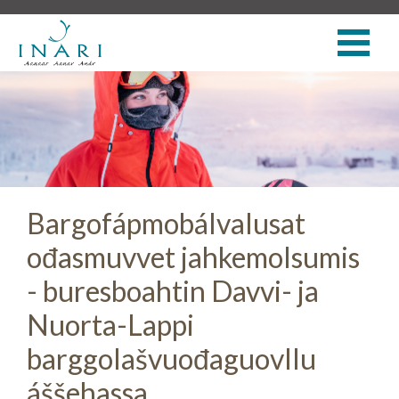
Bargofápmobálvalusat
ođasmuvvet jahkemolsumis
- buresboahtin Davvi- ja
Nuorta-Lappi
barggolašvuođaguovllu
áššehassa