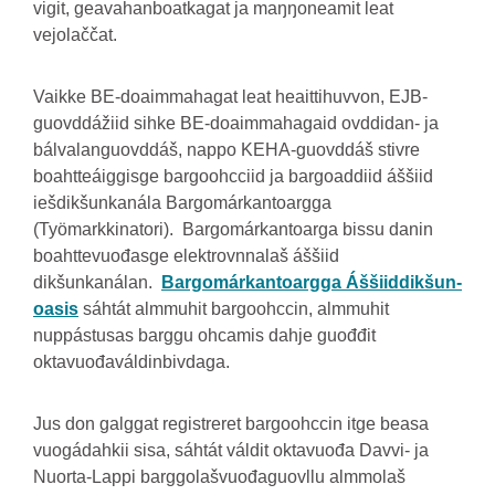
vigit, geavahanboatkagat ja maŋŋoneamit leat
vejolaččat.
Vaikke BE-doaimmahagat leat heaittihuvvon, EJB-
guovddážiid sihke BE-doaimmahagaid ovddidan- ja
bálvalanguovddáš, nappo KEHA-guovddáš stivre
boahtteáiggisge bargoohcciid ja bargoaddiid áššiid
iešdikšunkanála Bargomárkantoargga
(Työmarkkinatori). Bargomárkantoarga bissu danin
boahttevuođasge elektrovnnalaš áššiid
dikšunkanálan.
Bargomárkantoargga Áššiiddikšun-
oasis
sáhtát almmuhit bargoohccin, almmuhit
nuppástusas barggu ohcamis dahje guođđit
oktavuođaváldinbivdaga.
Jus don galggat registreret bargoohccin itge beasa
vuogádahkii sisa, sáhtát váldit oktavuođa Davvi- ja
Nuorta-Lappi barggolašvuođaguovllu almmolaš