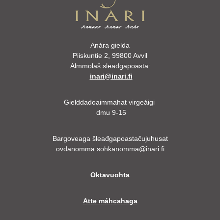
Anára gielda
Piiskuntie 2, 99800 Avvil
Almmolaš sleađgapoasta:
inari@inari.fi
Gielddadoaimmahat virgeáigi
dmu 9-15
Bargoveaga šleađgapoastačujuhusat
ovdanomma.sohkanomma@inari.fi
Oktavuohta
Atte máhcahaga