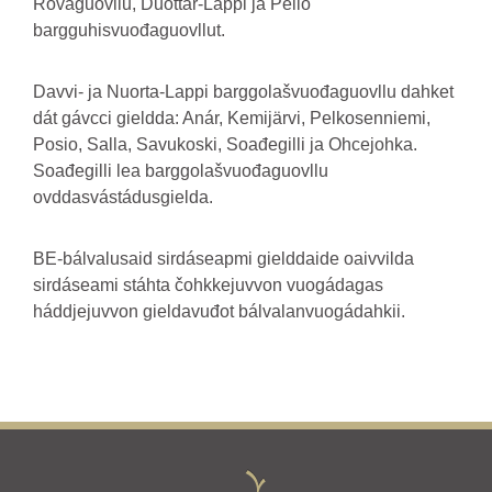
Rovaguovllu, Duottar-Lappi ja Pello
bargguhisvuođaguovllut.
Davvi- ja Nuorta-Lappi barggolašvuođaguovllu dahket
dát gávcci gieldda: Anár, Kemijärvi, Pelkosenniemi,
Posio, Salla, Savukoski, Soađegilli ja Ohcejohka.
Soađegilli lea barggolašvuođaguovllu
ovddasvástádusgielda.
BE-bálvalusaid sirdáseapmi gielddaide oaivvilda
sirdáseami stáhta čohkkejuvvon vuogádagas
háddjejuvvon gieldavuđot bálvalanvuogádahkii.