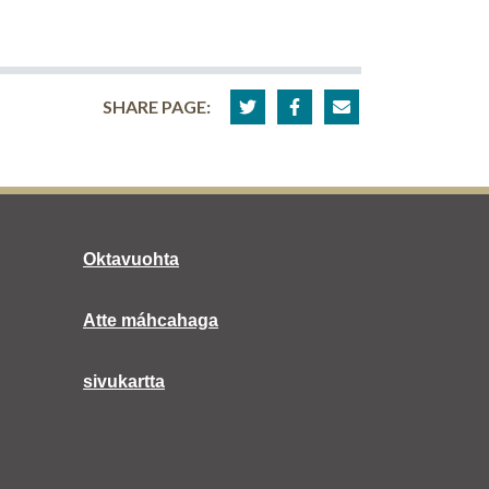
SHARE PAGE:
Oktavuohta
Atte máhcahaga
sivukartta