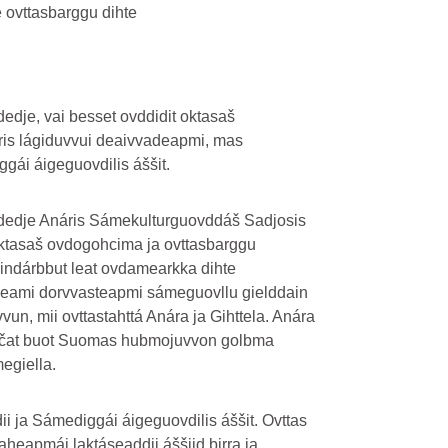
 ovttasbarggu dihte
edje, vai besset ovddidit oktasaš
ris lágiduvvui deaivvadeapmi, mas
ggái áigeguovdilis áššit.
adedje Anáris Sámekulturguovddáš Sadjosis
ktasaš ovdogohcima ja ovttasbarggu
ndárbbut leat ovdamearkka dihte
deami dorvvasteapmi sámeguovllu gielddain
un, mii ovttastahttá Anára ja Gihttela. Anára
aččat buot Suomas hubmojuvvon golbma
egiella.
i ja Sámediggái áigeguovdilis áššit. Ovttas
heapmái laktáseaddji áššiid birra ja