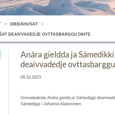
T
DIEĐÁHUSAT
OŠAT DEAIVVADEDJE OVTTASBARGGU DIHTE
Anára gieldda ja Sámedikk
deaivvadedje ovttasbarggu
09.10.2023
Govvateaksta: Anára gielda ja Sámediggi deaivvade
Sámediggi / Johanna Alatorvinen.