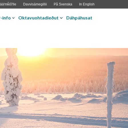
ääʹmǩiõʹlle
Davvisámegillii
På Svenska
In English
-info
Oktavuohtadieðut
Dáhpáhusat