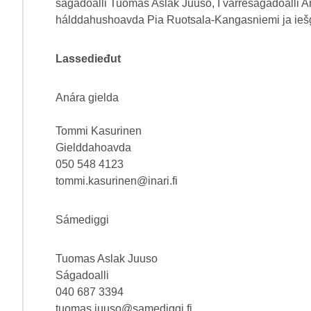
ságadoalli Tuomas Aslak Juuso, I várreságadoalli Ann
hálddahushoavda Pia Ruotsala-Kangasniemi ja ieš
Lassedieđut
Anára gielda
Tommi Kasurinen
Gielddahoavda
050 548 4123
tommi.kasurinen@inari.fi
Sámediggi
Tuomas Aslak Juuso
Ságadoalli
040 687 3394
tuomas.juuso@samediggi.fi