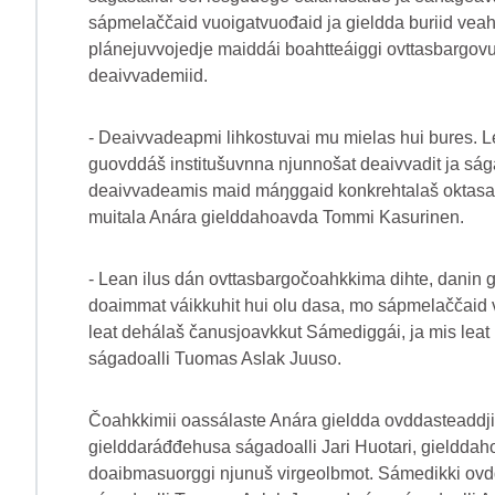
sápmelaččaid vuoigatvuođaid ja gieldda buriid vea
plánejuvvojedje maiddái boahtteáiggi ovttasbargovuo
deaivvademiid.
- Deaivvadeapmi lihkostuvai mu mielas hui bures. L
guovddáš institušuvnna njunnošat deaivvadit ja sága
deaivvadeamis maid máŋggaid konkrehtalaš oktasaš 
muitala Anára gielddahoavda Tommi Kasurinen.
- Lean ilus dán ovttasbargočoahkkima dihte, danin 
doaimmat váikkuhit hui olu dasa, mo sápmelaččaid v
leat dehálaš čanusjoavkkut Sámediggái, ja mis leat
ságadoalli Tuomas Aslak Juuso.
Čoahkkimii oassálaste Anára gieldda ovddasteaddjin
gielddaráđđehusa ságadoalli Jari Huotari, gieldda
doaibmasuorggi njunuš virgeolbmot. Sámedikki ovd