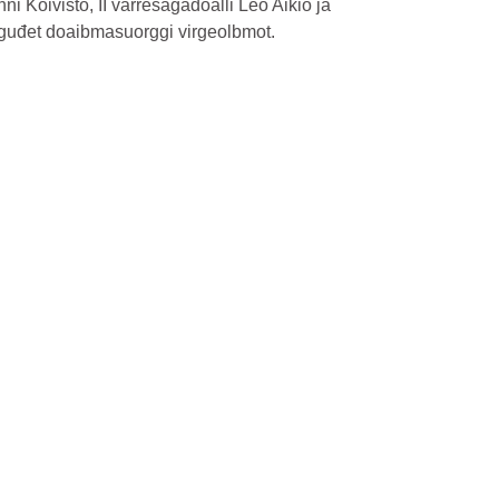
i Koivisto, II várreságadoalli Leo Aikio ja
guđet doaibmasuorggi virgeolbmot.