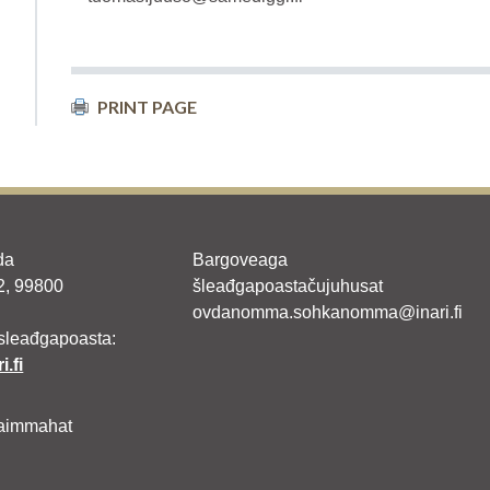
PRINT PAGE
da
Bargoveaga
 2, 99800
šleađgapoastačujuhusat
ovdanomma.sohkanomma@inari.fi
sleađgapoasta:
i.fi
aimmahat