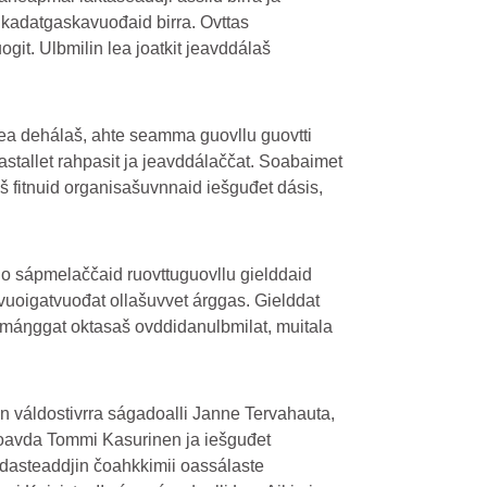
hkadatgaskavuođaid birra. Ovttas
git. Ulbmilin lea joatkit jeavddálaš
ea dehálaš, ahte seamma guovllu guovtti
stallet rahpasit ja jeavddálaččat. Soabaimet
fitnuid organisašuvnnaid iešguđet dásis,
go sápmelaččaid ruovttuguovllu gielddaid
uoigatvuođat ollašuvvet árggas. Gielddat
 máŋggat oktasaš ovddidanulbmilat, muitala
 váldostivrra ságadoalli Janne Tervahauta,
hoavda Tommi Kasurinen ja iešguđet
dasteaddjin čoahkkimii oassálaste