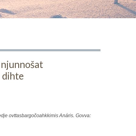
i njunnošat
 dihte
dje ovttasbargočoahkkimis Anáris. Govva: