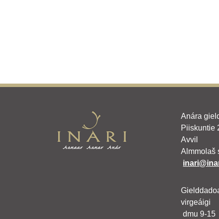
Anára giel
Piiskuntie
Avvil
Almmolaš 
inari@inar
Gielddado
virgeáigi
dmu 9-15