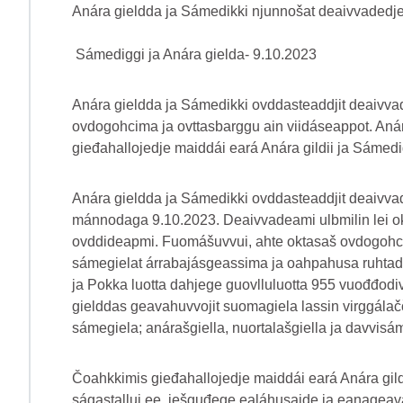
Anára gieldda ja Sámedikki njunnošat deaivvadedje
Sámediggi ja Anára gielda- 9.10.2023
Anára gieldda ja Sámedikki ovddasteaddjit deaivvad
ovdogohcima ja ovttasbarggu ain viidáseappot. Aná
gieđahallojedje maiddái eará Anára gildii ja Sámedi
Anára gieldda ja Sámedikki ovddasteaddjit deaivv
mánnodaga 9.10.2023. Deaivvadeami ulbmilin lei o
ovddideapmi. Fuomášuvvui, ahte oktasaš ovdogohci
sámegielat árrabajásgeassima ja oahpahusa ruhta
ja Pokka luotta dahjege guovlluluotta 955 vuođđodivv
gielddas geavahuvvojit suomagiela lassin virggál
sámegiela; anárašgiella, nuortalašgiella ja davvisám
Čoahkkimis gieđahallojedje maiddái eará Anára gildi
ságastallui ee. iešguđege ealáhusaide ja eanageava