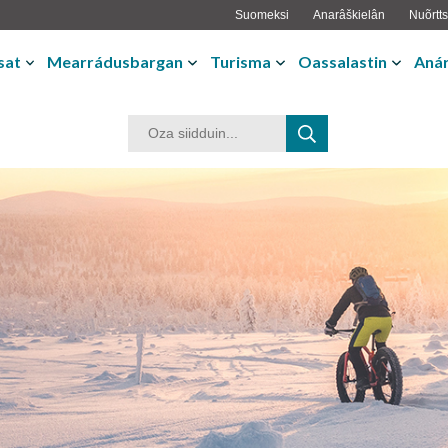
Suomeksi
Anarâškielân
Nuõrtts
sat
Mearrádusbargan
Turisma
Oassalastin
Anár