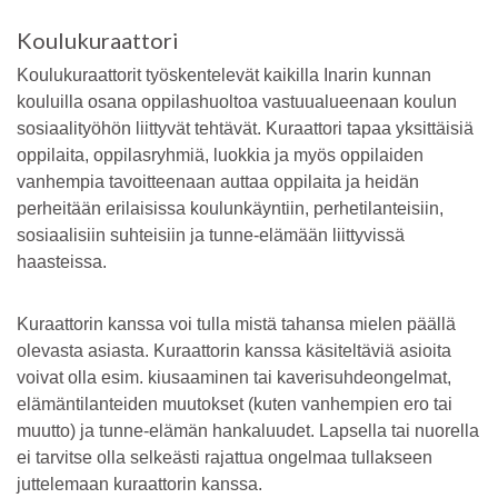
Koulukuraattori
Koulukuraattorit työskentelevät kaikilla Inarin kunnan
kouluilla osana oppilashuoltoa vastuualueenaan koulun
sosiaalityöhön liittyvät tehtävät. Kuraattori tapaa yksittäisiä
oppilaita, oppilasryhmiä, luokkia ja myös oppilaiden
vanhempia tavoitteenaan auttaa oppilaita ja heidän
perheitään erilaisissa koulunkäyntiin, perhetilanteisiin,
sosiaalisiin suhteisiin ja tunne-elämään liittyvissä
haasteissa.
Kuraattorin kanssa voi tulla mistä tahansa mielen päällä
olevasta asiasta. Kuraattorin kanssa käsiteltäviä asioita
voivat olla esim. kiusaaminen tai kaverisuhdeongelmat,
elämäntilanteiden muutokset (kuten vanhempien ero tai
muutto) ja tunne-elämän hankaluudet. Lapsella tai nuorella
ei tarvitse olla selkeästi rajattua ongelmaa tullakseen
juttelemaan kuraattorin kanssa.