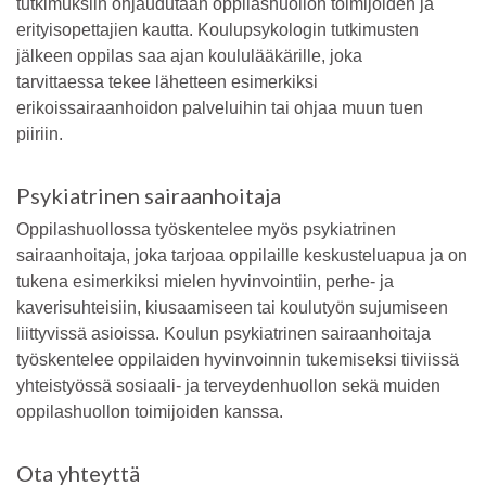
tutkimuksiin ohjaudutaan oppilashuollon toimijoiden ja
erityisopettajien kautta. Koulupsykologin tutkimusten
jälkeen oppilas saa ajan koululääkärille, joka
tarvittaessa tekee lähetteen esimerkiksi
erikoissairaanhoidon palveluihin tai ohjaa muun tuen
piiriin.
Psykiatrinen sairaanhoitaja
Oppilashuollossa työskentelee myös psykiatrinen
sairaanhoitaja, joka tarjoaa oppilaille keskusteluapua ja on
tukena esimerkiksi mielen hyvinvointiin, perhe- ja
kaverisuhteisiin, kiusaamiseen tai koulutyön sujumiseen
liittyvissä asioissa. Koulun psykiatrinen sairaanhoitaja
työskentelee oppilaiden hyvinvoinnin tukemiseksi tiiviissä
yhteistyössä sosiaali- ja terveydenhuollon sekä muiden
oppilashuollon toimijoiden kanssa.
Ota yhteyttä