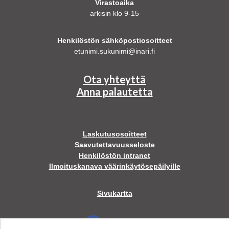
Virastoaika
arkisin klo 9-15
Henkilöstön sähköpostiosoitteet
etunimi.sukunimi@inari.fi
Ota yhteyttä
Anna palautetta
Laskutusosoitteet
Saavutettavuusseloste
Henkilöstön intranet
Ilmoituskanava väärinkäytösepäilyille
Sivukartta
Facebook