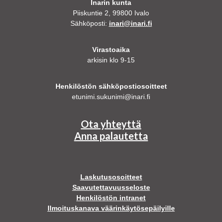
Inarin kunta
Piiskuntie 2, 99800 Ivalo
Sähköposti:
inari@inari.fi
Virastoaika
arkisin klo 9-15
Henkilöstön sähköpostiosoitteet
etunimi.sukunimi@inari.fi
Ota yhteyttä
Anna palautetta
Laskutusosoitteet
Saavutettavuusseloste
Henkilöstön intranet
Ilmoituskanava väärinkäytösepäilyille