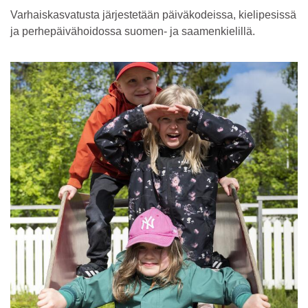
Varhaiskasvatusta järjestetään päiväkodeissa, kielipesissä
ja perhepäivähoidossa suomen- ja saamenkielillä.