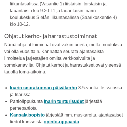
liikuntasalissa (Vasantie 1) tiistaisin, torstaisin ja
lauantaisin klo 9.30-11 ja lauantaisin Inarin
koulukeskus Šielân liikuntasalissa (Saarikoskentie 4)
klo 10-12.
Ohjatut kerho- ja harrastustoiminnat
Nämä ohjatut toiminnat ovat vakiintuneita, mutta muutoksia
voi olla vuosittain. Kannattaa seurata ajantasaista
ilmoittelua järjestäjien omilta verkkosivuilta ja
somekanavilta. Ohjatut kerhot ja harrastukset ovat yleensä
tauolla loma-aikoina.
Inarin seurakunnan päiväkerho
3-5-vuotiaille Ivalossa
ja Inarissa
Partiolippukunta
Inarin tunturisudet
järjestää
perhepartiota
Kansalaisopisto
järjestää mm. muskareita, ajantasaiset
tiedot kursseista
opinto-oppaasta