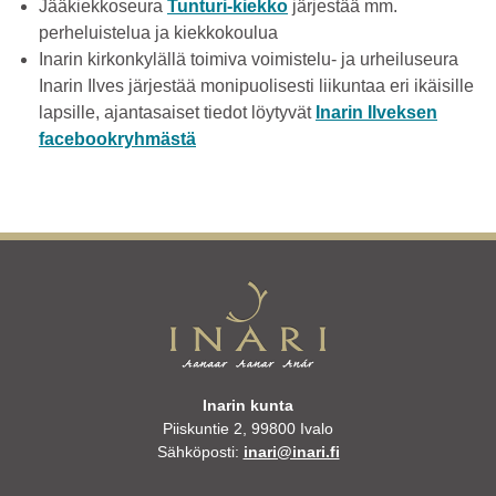
Jääkiekkoseura
Tunturi-kiekko
järjestää mm.
perheluistelua ja kiekkokoulua
Inarin kirkonkylällä toimiva voimistelu- ja urheiluseura
Inarin Ilves järjestää monipuolisesti liikuntaa eri ikäisille
lapsille, ajantasaiset tiedot löytyvät
Inarin Ilveksen
facebookryhmästä
Inarin kunta
Piiskuntie 2, 99800 Ivalo
Sähköposti:
inari@inari.fi