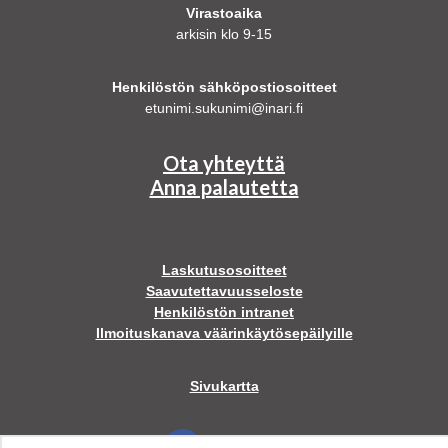
Virastoaika
arkisin klo 9-15
Henkilöstön sähköpostiosoitteet
etunimi.sukunimi@inari.fi
Ota yhteyttä
Anna palautetta
Laskutusosoitteet
Saavutettavuusseloste
Henkilöstön intranet
Ilmoituskanava väärinkäytösepäilyille
Sivukartta