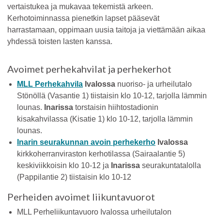
vertaistukea ja mukavaa tekemistä arkeen.
Kerhotoiminnassa pienetkin lapset pääsevät
harrastamaan, oppimaan uusia taitoja ja viettämään aikaa
yhdessä toisten lasten kanssa.
Avoimet perhekahvilat ja perhekerhot
MLL Perhekahvila
Ivalossa
nuoriso- ja urheilutalo
Stönöllä (Vasantie 1) tiistaisin klo 10-12, tarjolla lämmin
lounas.
Inarissa
torstaisin hiihtostadionin
kisakahvilassa (Kisatie 1) klo 10-12, tarjolla lämmin
lounas.
Inarin seurakunnan avoin perhekerho
Ivalossa
kirkkoherranviraston kerhotilassa (Sairaalantie 5)
keskiviikkoisin klo 10-12 ja
Inarissa
seurakuntatalolla
(Pappilantie 2) tiistaisin klo 10-12
Perheiden avoimet liikuntavuorot
MLL Perheliikuntavuoro Ivalossa urheilutalon