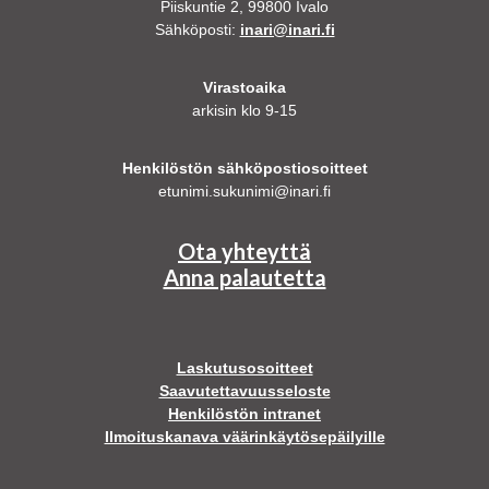
Piiskuntie 2, 99800 Ivalo
Sähköposti:
inari@inari.fi
Virastoaika
arkisin klo 9-15
Henkilöstön sähköpostiosoitteet
etunimi.sukunimi@inari.fi
Ota yhteyttä
Anna palautetta
Laskutusosoitteet
Saavutettavuusseloste
Henkilöstön intranet
Ilmoituskanava väärinkäytösepäilyille