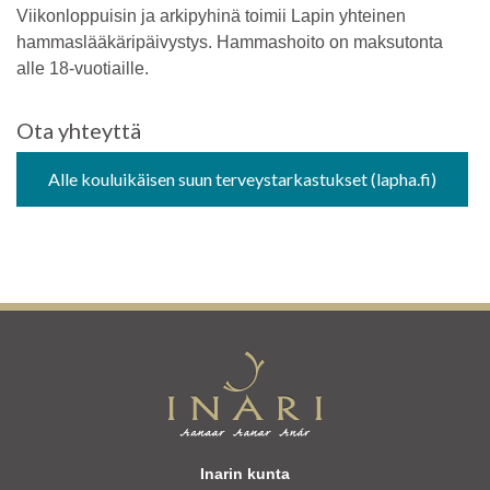
Viikonloppuisin ja arkipyhinä toimii Lapin yhteinen
hammaslääkäripäivystys. Hammashoito on maksutonta
alle 18-vuotiaille.
Ota yhteyttä
Alle kouluikäisen suun terveystarkastukset (lapha.fi)
Inarin kunta