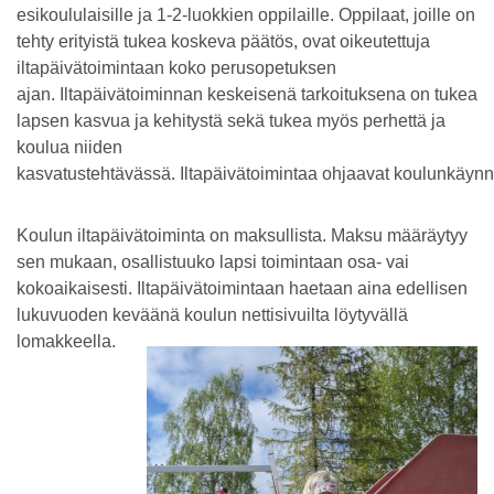
esikoululaisille ja 1-2-luokkien oppilaille. Oppilaat, joille on
tehty erityistä tukea koskeva päätös, ovat oikeutettuja
iltapäivätoimintaan koko perusopetuksen
ajan. Iltapäivätoiminnan keskeisenä tarkoituksena on tukea
lapsen kasvua ja kehitystä sekä tukea myös perhettä ja
koulua niiden
kasvatustehtävässä. Iltapäivätoimintaa ohjaavat koulunkäynn
Koulun iltapäivätoiminta on maksullista. Maksu määräytyy
sen mukaan, osallistuuko lapsi toimintaan osa- vai
kokoaikaisesti. Iltapäivätoimintaan haetaan aina edellisen
lukuvuoden keväänä koulun nettisivuilta löytyvällä
lomakkeella.