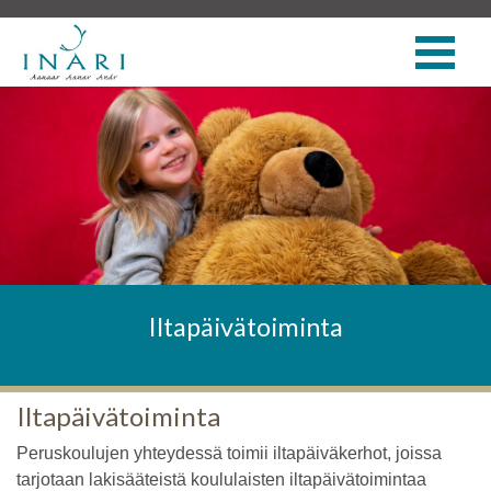
Iltapäivätoiminta
Iltapäivätoiminta
Peruskoulujen yhteydessä toimii iltapäiväkerhot, joissa
tarjotaan lakisääteistä koululaisten iltapäivätoimintaa