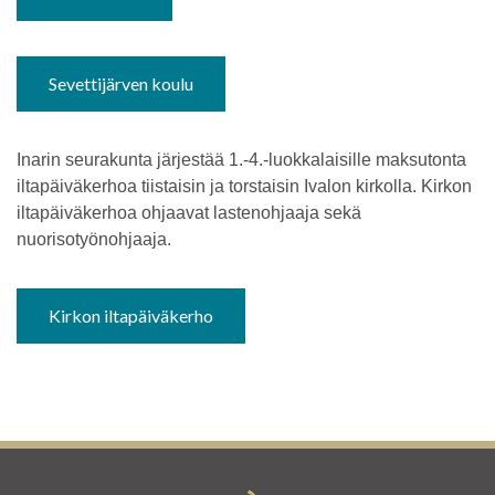
Sevettijärven koulu
Inarin seurakunta järjestää 1.-4.-luokkalaisille maksutonta
iltapäiväkerhoa tiistaisin ja torstaisin Ivalon kirkolla. Kirkon
iltapäiväkerhoa ohjaavat lastenohjaaja sekä
nuorisotyönohjaaja.
Kirkon iltapäiväkerho