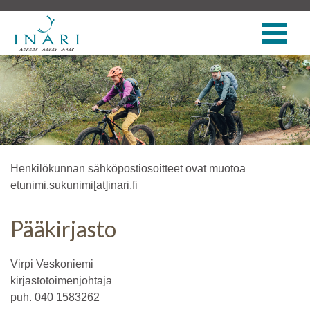
Henkilökunnan sähköpostiosoitteet ovat muotoa
etunimi.sukunimi[at]inari.fi
Pääkirjasto
Virpi Veskoniemi
kirjastotoimenjohtaja
puh. 040 1583262