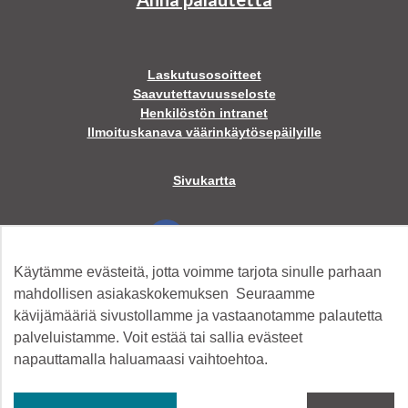
Laskutusosoitteet
Saavutettavuusseloste
Henkilöstön intranet
Ilmoituskanava väärinkäytösepäilyille
Sivukartta
Facebook
Käytämme evästeitä, jotta voimme tarjota sinulle parhaan
Twitter
mahdollisen asiakaskokemuksen Seuraamme
kävijämääriä sivustollamme ja vastaanotamme palautetta
palveluistamme. Voit estää tai sallia evästeet
Instagram
napauttamalla haluamaasi vaihtoehtoa.
YouTube