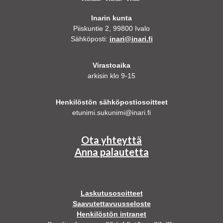
Inarin kunta
Piiskuntie 2, 99800 Ivalo
Sähköposti:
inari@inari.fi
Virastoaika
arkisin klo 9-15
Henkilöstön sähköpostiosoitteet
etunimi.sukunimi@inari.fi
Ota yhteyttä
Anna palautetta
Laskutusosoitteet
Saavutettavuusseloste
Henkilöstön intranet